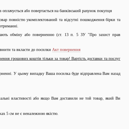
ів оплачується або повертається на банківський рахунок покупця
Товар повністю укомплектований та відсутні пошкодження бірки та
отриманні.
ають обміну або поверненню (ст. 13 п. 5 ЗУ "Про захист прав
овнити та вкласти до посилки
Акт повернення
ення грошових коштів тільки за товар! Вартість доставки та послуг
рненні. У цьому випадку Ваша посилка буде відправлена Вам назад
нальні властивості або якщо Вам доставили не той товар, який Ви
жах 5 см не є неналежною якістю.