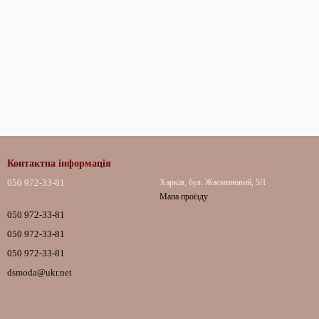
Контактна інформація
050 972-33-81
Харків, бул. Жасминовий, 5/1
Мапа проїзду
050 972-33-81
050 972-33-81
050 972-33-81
dsmoda@ukr.net