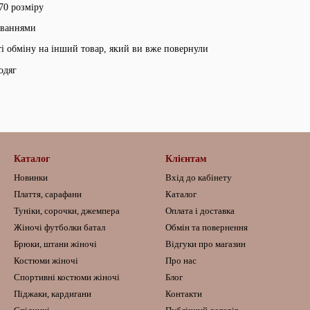
70 розміру
уваннями
ті обміну на інший товар, який ви вже повернули
одяг
Каталог
Клієнтам
Новинки
Вхід до кабінету
Плаття, сарафани
Каталог
Туніки, сорочки, джемпера
Оплата і доставка
Жіночі футболки батал
Обмін та повернення
Брюки, штани жіночі
Відгуки про магазин
Костюми жіночі
Про нас
Спортивні костюми жіночі
Блог
Піджаки, кардигани
Контакти