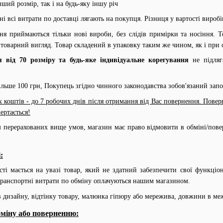
ий розмір, так і на будь-яку іншу річ
і всі витрати по доставці лягають на покупця. Різниця у вартості вироб
ня приймаються тільки нові вироби, без слідів примірки та носіння. 
 товарний вигляд. Товар складений в упаковку таким же чином, як і при 
я
від 70 розміру та будь-яке індивідуальне корегування
не підляг
льше 100 грн, Покупець згідно чинного законодавства зобов'язаний зап
коштів - до 7 робочих днів після отримання від Вас повернення. Поверн
ертається!
перерахованих вище умов, магазин має право відмовити в обміні/пове
:
сті мається на увазі товар, який не здатний забезпечити свої функціо
транспортні витрати по обміну оплачуються нашим магазином.
в дизайну, відтінку товару, малюнка гіпюру або мережива, довжини в ме
бміну або поверненню: