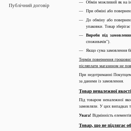
Обмін можливий як на інш
Публічний договір
При обміні або поверненн
До обміну або повернен
упаковки. Товар зберігає
Вироби під замовленн
споживачів").
Якщо сума замовлення бі
Термін повернення грошових 
післяплати магазином не пов
При недотриманні Покупцем 
за даними із замовлення.
Товар неналежної якості
Під товаром неналежної яко
замовляли. У цих випадках 
Увага!
Відмінність елементі
Товар, що не підлягає о