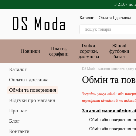
Перейти до основного контенту
З 21.07 по 
Каталог
Оплата і доставка
Публічний договір
Туніки,
Жіночі
Плаття,
Новинки
сорочки,
футболки
сарафани
джемпера
батал
Каталог
DS Moda - магазин жіночого одягу ве
Обмін та по
Оплата і доставка
Обмін та повернення
Зверніть увагу: обмін або пове
Відгуки про магазин
перевірити кількісний та якісний
Про нас
Загальні умови обміну а
Обмін або повернення то
Блог
Обмін або повернення т
Контакти