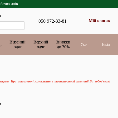
обочих днів.
и
050 972-33-81
Мій кошик
В'язаний
Верхній
Знижки
і
Вхід
Укр
одяг
одяг
до 30%
джером. При отриманні замовлення в транспортній компанії Ви зобов'язані
я