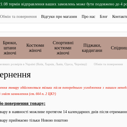
21.08 термін відправлення ваших замовлень може бути подовжено до 4 р
Обмін та повернення
Відгуки про магазин
Про нас
Блог
Контакт
Брюки,
Спортивні
Костюми
Піджаки,
штани
костюми
Спідниц
жіночі
кардигани
жіночі
жіночі
ликих розмірів в Україні (Київ, Харків, Львів, Одеса, Чернівці)
Обмін та повернення
вернення
рнення товару здійснюється тільки після попереднього узгодження з нашим мене
 зміст замовлення (ст. 664 п. 2 ЦКУ)
бо повернення товару:
вару в наявності можливе протягом 14 календарних днів після отриманн
овару приймаємо тільки Новою поштою