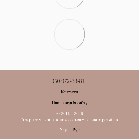
050 972-33-81
Контакти
Повна версія сайту
© 2016—2026
Інтернет магазин жіночого одягу великих розмірів
Укр
Рус