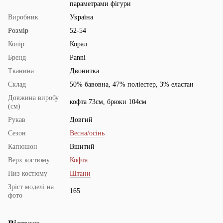
параметрами фігури
Виробник
Україна
Розмір
52-54
Колір
Корал
Бренд
Panni
Тканина
Двонитка
Склад
50% бавовна, 47% поліестер, 3% еластан
Довжина виробу
кофта 73см, брюки 104см
(см)
Рукав
Довгий
Сезон
Весна/осінь
Капюшон
Вшитий
Верх костюму
Кофта
Низ костюму
Штани
Зріст моделі на
165
фото