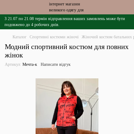
З 21.07 по 21.08 термін відправлення ваших замовлень може бути
подовжено до 4 робочих днів.
Каталог
Спортивні костюми жіночі
Жіночий костюм батальних 
Модний спортивний костюм для повних
жінок
Артикул:
Мечта-к
Написати відгук