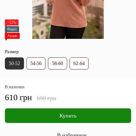
−12%
Видео
Акция
Размер
50-52
54-56
58-60
62-64
В наличии
610 грн
690 грн
Купить
В избранное