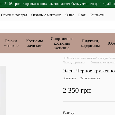
 по 21.08 срок отправки ваших заказов может быть увеличен до 4-х рабоч
Обмен и возврат
Отзывы о магазине
О нас
Блог
Контакты
Спортивные
Брюки
Костюмы
Пиджаки,
костюмы
Юб
женские
женские
кардиганы
женские
DS Moda - магазин женской одежды больш
Платья, сарафаны
Вечернее черное кр
Элен. Черное кружевно
В наличии
Оставить отзыв
2 350 грн
Размер