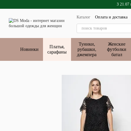
Перейти к основному контенту
З 21.07
Каталог
Оплата и доставка
Публичный договор
Туники,
Женские
Платья,
Новинки
рубашки,
футболки
сарафаны
джемпера
батал