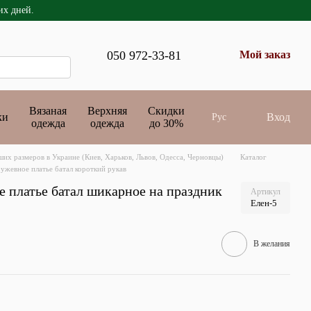
их дней.
050 972-33-81
Мой заказ
Вязаная
Верхняя
Скидки
ки
Вход
Рус
одежда
одежда
до 30%
их размеров в Украине (Киев, Харьков, Львов, Одесса, Черновцы)
Каталог
ужевное платье батал короткий рукав
е платье батал шикарное на праздник
Артикул
Елен-5
В желания