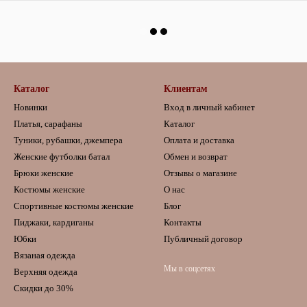
Каталог
Клиентам
Новинки
Вход в личный кабинет
Платья, сарафаны
Каталог
Туники, рубашки, джемпера
Оплата и доставка
Женские футболки батал
Обмен и возврат
Брюки женские
Отзывы о магазине
Костюмы женские
О нас
Спортивные костюмы женские
Блог
Пиджаки, кардиганы
Контакты
Юбки
Публичный договор
Вязаная одежда
Мы в соцсетях
Верхняя одежда
Скидки до 30%