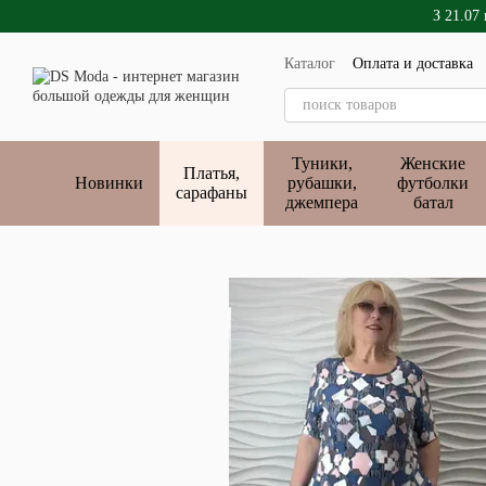
Перейти к основному контенту
З 21.07
Каталог
Оплата и доставка
Публичный договор
Туники,
Женские
Платья,
Новинки
рубашки,
футболки
сарафаны
джемпера
батал