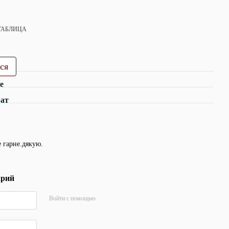
ТАБЛИЦА
ся
е
рат
 гарне.дякую.
арий
Войти с помощью