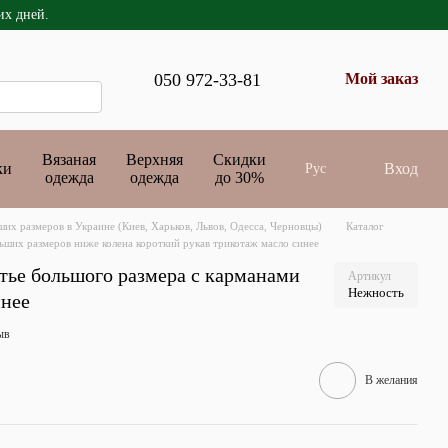
их дней.
050 972-33-81
Мой заказ
Вязаная
Верхняя
Скидки
ки
Вход
Рус
одежда
одежда
до 30%
их размеров в Украине (Киев, Харьков, Львов, Одесса, Черновцы)
Каталог
ьших размеров ниже колена короткий рукав трикотаж масло синее
тье большого размера с карманами
Артикул
Нежность
инее
ыв
В желания