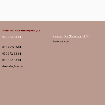
Контактная информация
050 972-33-81
Харьков, бул. Жасминовый, 5/1
Карта проезда
050 972-33-81
050 972-33-81
050 972-33-81
dsmoda@ukr.net