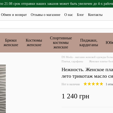
 по 21.08 срок отправки ваших заказов может быть увеличен до 4-х рабоч
Обмен и возврат
Отзывы о магазине
О нас
Блог
Контакты
Спортивные
Брюки
Костюмы
Пиджаки,
костюмы
Юб
женские
женские
кардиганы
женские
DS Moda - магазин женской одежды больш
Платья, сарафаны
Женское платье бол
Нежность. Женское пла
лето трикотаж масло с
Нет в наличии
1 отз
1 240 грн