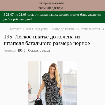
З 21.07 по 21.08 срок отправки ваших заказов может быть увеличен
до 4-х рабочих дней.
Каталог
Платья, сарафаны
Платье до колена из штапеля батал 54
195. Легкое платье до колена из
штапеля батального размера черное
Артикул:
195-3
Оставить отзыв