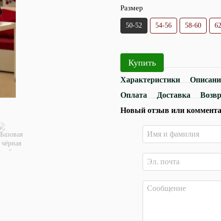
Размер
50-52
54-56
58-60
6
Купить
Характеристики
Описани
Оплата
Доставка
Возв
Новый отзыв или коммент