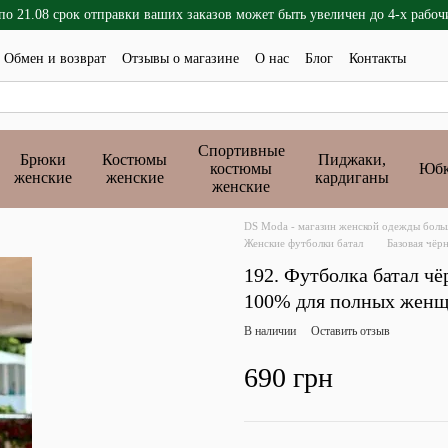
 по 21.08 срок отправки ваших заказов может быть увеличен до 4-х рабоч
Обмен и возврат
Отзывы о магазине
О нас
Блог
Контакты
Спортивные
Брюки
Костюмы
Пиджаки,
костюмы
Юб
женские
женские
кардиганы
женские
DS Moda - магазин женской одежды больш
Женские футболки батал
Базовая чёр
192. Футболка батал чё
100% для полных жен
В наличии
Оставить отзыв
690 грн