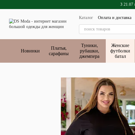
Перейти к основному контенту
З 21.07
Каталог
Оплата и доставка
Публичный договор
Туники,
Женские
Платья,
Новинки
рубашки,
футболки
сарафаны
джемпера
батал