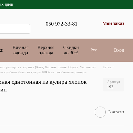
их дней.
050 972-33-81
Мой заказ
Вязаная
Верхняя
Скидки
ки
Вход
Рус
одежда
одежда
до 30%
их размеров в Украине (Киев, Харьков, Львов, Одесса, Черновцы)
Каталог
ная футболка батал из кулира 100% хлопок большие размеры
рная однотонная из кулира хлопок
Артикул
192
щин
В желания