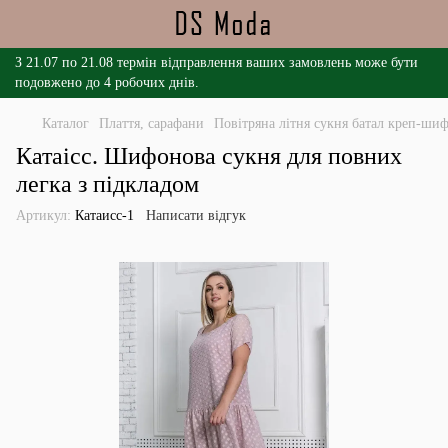
З 21.07 по 21.08 термін відправлення ваших замовлень може бути
подовжено до 4 робочих днів.
Каталог
Плаття, сарафани
Повітряна літня сукня батал креп-ши
Катаісс. Шифонова сукня для повних
легка з підкладом
Артикул:
Катаисс-1
Написати відгук