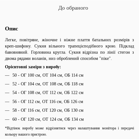
До обраного
Опис
Легке, повітряне, жіночне і ніжне плаття батальних розмірів з
креп-шифону. Сукня вільного трапецієподібного крою. Підклад
бавовняний. Горловина кругла. Сукня відрізна по лінії стегон з
двома рядами воланів, низ оброблений способом "піке".
Орієнтовні заміри з виробу:
50 - ОГ 100 см, ОТ 104 см, ОБ 114 см
52 - ОГ 104 см, ОТ 108 см, ОБ 118 см
54 - ОГ 108 см, ОТ 112 см, ОБ 122 см
56 - ОГ 112 см, ОТ 116 см, ОБ 126 см
58 - ОГ 116 см, ОТ 120 см, ОБ 130 см
60 - ОГ 120 см, ОТ 124 см, ОБ 134 см
*Відтінок виробу може відрізнятися через налаштування монітора і передачі
кольору вашого пристрою.