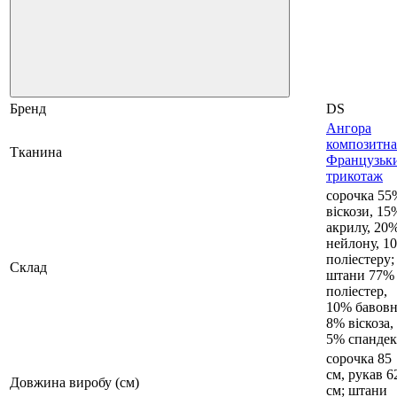
Бренд
DS
Ангора
композитна
Тканина
Французьк
трикотаж
сорочка 55
віскози, 15
акрилу, 20
нейлону, 1
поліестеру;
Склад
штани 77%
поліестер,
10% бавовн
8% віскоза,
5% спандек
сорочка 85
см, рукав 6
Довжина виробу (см)
см; штани