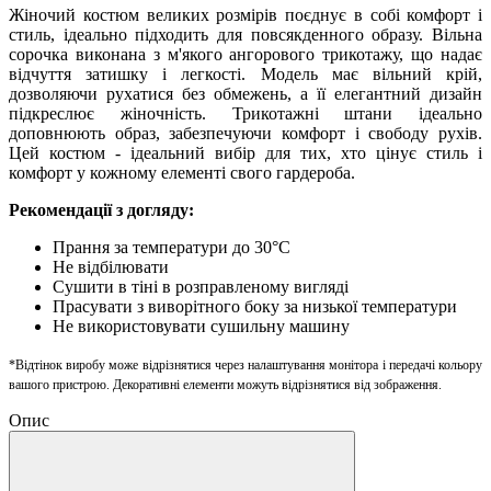
Жіночий костюм великих розмірів поєднує в собі комфорт і
стиль, ідеально підходить для повсякденного образу. Вільна
сорочка виконана з м'якого ангорового трикотажу, що надає
відчуття затишку і легкості. Модель має вільний крій,
дозволяючи рухатися без обмежень, а її елегантний дизайн
підкреслює жіночність. Трикотажні штани ідеально
доповнюють образ, забезпечуючи комфорт і свободу рухів.
Цей костюм - ідеальний вибір для тих, хто цінує стиль і
комфорт у кожному елементі свого гардероба.
Рекомендації з догляду:
Прання за температури до 30°C
Не відбілювати
Сушити в тіні в розправленому вигляді
Прасувати з виворітного боку за низької температури
Не використовувати сушильну машину
*Відтінок виробу може відрізнятися через налаштування монітора і передачі кольору
вашого пристрою. Декоративні елементи можуть відрізнятися від зображення.
Опис