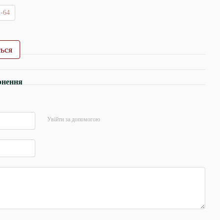
2-64
ться
рнення
Увійти за допомогою