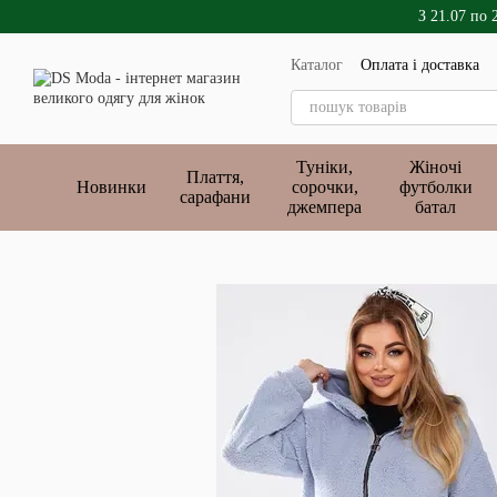
Перейти до основного контенту
З 21.07 по 
Каталог
Оплата і доставка
Публічний договір
Туніки,
Жіночі
Плаття,
Новинки
сорочки,
футболки
сарафани
джемпера
батал