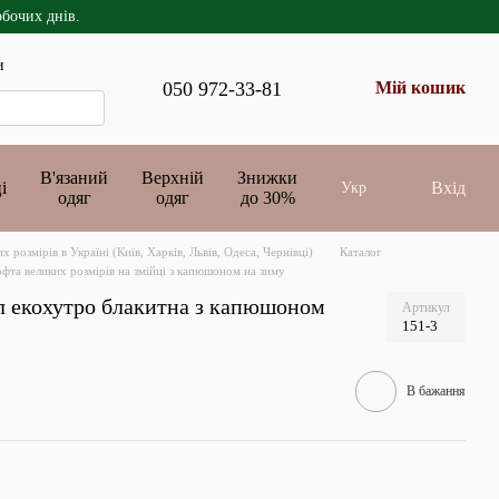
обочих днів.
и
050 972-33-81
Мій кошик
В'язаний
Верхній
Знижки
і
Вхід
Укр
одяг
одяг
до 30%
розмірів в Україні (Київ, Харків, Львів, Одеса, Чернівці)
Каталог
офта великих розмірів на змійці з капюшоном на зиму
ал екохутро блакитна з капюшоном
Артикул
151-3
В бажання