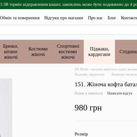
21.08 термін відправлення ваших замовлень може бути подовжено до 4 р
Обмін та повернення
Відгуки про магазин
Про нас
Блог
Контакт
Брюки,
Спортивні
Костюми
Піджаки,
штани
костюми
Спідниц
жіночі
кардигани
жіночі
жіночі
DS Moda - магазин жіночого одягу великих 
Піджаки, кардигани
Блакитна тепла к
151. Жіноча кофта бат
Немає в наявності
Написати відгук
980 грн
Розмір