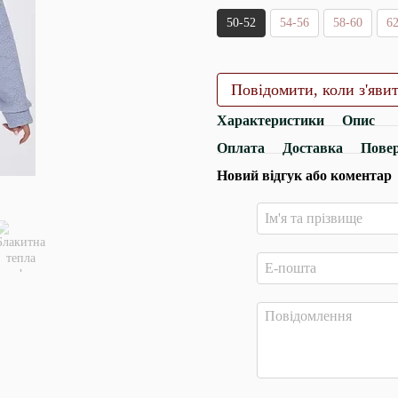
50-52
54-56
58-60
6
Повідомити, коли з'яви
Характеристики
Опис
Оплата
Доставка
Пове
Новий відгук або коментар